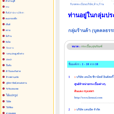
ผ้าม่าน,มู่ลี่
รับจดทะเบียนบริษัท,ห้าง,ร้าน
พรม
พื้นที่,สำนักงานให้เช่า
ท่านอยู่ในกลุ่มป
ตะแกรงเหล็ก
เต็นท์
กลุ่มร้านค้า (บุคคลธ
ทราย
นั่งร้าน
บันได
หมวด :
กระเบื้อง,สุขภัณฑ์
ป้อมยาม
วงกบ,ประตู,หน้าต่าง
ประปา
ชื่อองค์กร :
1 - 10
จาก
10
ปั้นจั่น
ผ้าใบและกันสาด
1
บริษัท เคนไซ ซีรามิคส์ อินดัสตรี้
ฝ้าเพดาน,ผนัง
ภูมิสถาปัตย์,ตกแต่งสวน
ศูนย์จำหน่าย
กระเบื้อง
ต่างๆ.
รังวัด,สอบเขต
ดินแดง กรุงเทพฯ
ไม้แปรรูป
http://www.kenzai.com
ไม้อัด
ไม้เทียม
2
บริษัท แคนนิท จำกัด
ยางมะตอย