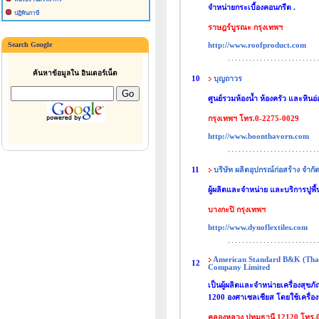
จำหน่ายกระเบี้องคอนกรีต .
ปฏิทินภาษี
ราษฎร์บูรณะ กรุงเทพฯ
Search Google
http://www.roofproduct.com
ค้นหาข้อมูลใน อินเตอร์เน็ต
10
บุญถาวร
ศูนย์รวมห้องน้ำ ห้องครัว และหินอ่
กรุงเทพฯ โทร.0-2275-0029
http://www.boonthavorn.com
11
บริษัท ผลิตอุปกรณ์ก่อสร้าง จำกั
ผู้ผลิตและจำหน่าย และบริการปูพื้
บางกะปิ กรุงเทพฯ
http://www.dynoflextiles.com
American Standard B&K (Thai
12
Company Limited
เป็นผู้ผลิตและจำหน่ายเครื่องสุขภั
1200 องศาเซลเซียส โดยใช้เครื่อ
คลองหลวง ปทุมธานี 12120 โทร.