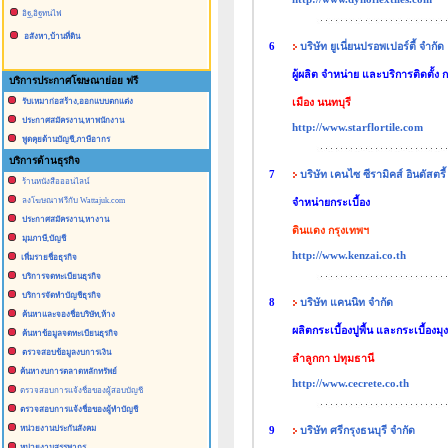
อิฐ,อิฐทนไฟ
อสังหา,บ้านที่ดิน
6
บริษัท ยูเนี่ยนปรอพเปอร์ตี้ จำกัด
ผู้ผลิต จำหน่าย และบริการติดตั้ง กระ
บริการประกาศโฆษณาย่อย ฟรี
เมือง นนทบุรี
รับเหมาก่อสร้าง,ออกแบบตกแต่ง
ประกาศสมัครงาน,หาพนักงาน
http://www.starflortile.com
พูดคุยด้านบัญชี,ภาษีอากร
บริการด้านธุรกิจ
7
บริษัท เคนไซ ซีรามิคส์ อินดัสตรี้
ร้านหนังสือออนไลน์
ลงโฆษณาฟรีกับ Wattajuk.com
จำหน่ายกระเบี้อง
ประกาศสมัครงาน,หางาน
ดินแดง กรุงเทพฯ
มุมภาษี,บัญชี
http://www.kenzai.co.th
เพื่มรายชื่อธุรกิจ
บริการจดทะเบียนธุรกิจ
บริการจัดทำบัญชีธุรกิจ
8
บริษัท แคนนิท จำกัด
ค้นหาและจองชื่อบริษัท,ห้าง
ผลิตกระเบื้องปูพื้น และกระเบื้องมุ
ค้นหาข้อมูลจดทะเบียนธุรกิจ
ตรวจสอบข้อมูลงบการเงิน
ลำลูกกา ปทุมธานี
ค้นหางบการตลาดหลักทรัพย์
http://www.cecrete.co.th
ตรวจสอบการแจ้งชื่อของผู้สอบบัญชี
ตรวจสอบการแจ้งชื่อของผู้ทำบัญชี
หน่วยงานประกันสังคม
9
บริษัท ศรีกรุงธนบุรี จำกัด
หน่วยงานสรรพากร