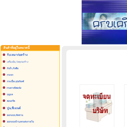
สินค้าที่อยู่ในหมวดนี้
รับเหมาก่อสร้าง
เครื่องมือ,วัสดุก่อสร้าง
กันรั่ว,กันซึม
กระจก
กระเบื้อง,สุขภัณฑ์
กระดาษปิดผนัง
กุญแจ
คอนกรีต
ปูน,ซีเมนต์
ออกแบบ,จัดสวน
ออกแบบบ้าน,ตกแต่งภายใน