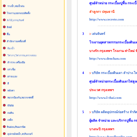
ศูนย์จำหน่าย กระเบื้องปูพื้น กระเบ
รางน้ำ,ท่อน้ำฝน
ลำลูกกา ปทุมธานี
โรงงาน,ออกแบบติดตั้ง
http://www.cecrete.com
ลังไม้,บรรจุภัณฑ์
ลิฟต์
3
เด่นจันทร์
พื้น
สำนักงานเคลื่อนที่
โรงงานอุตสาหกรรมกระเบื้องดินเ
ห้องน้ำ
บางรัก กรุงเทพฯ โรงงาน-ท่าไหม่ จั
วิศวกร,วิศวกรรม,ตรวจสอบ
http://www.denchan.com
สำรวจ-เครื่องมือ
เสาเข็ม
4
บริษัท กระเบื้องดินเผา ลำปาง-ไ
เสาธง,ธง
ศูนย์จำหน่ายกระเบื้องดินเผาไฟสูง
สี
ประเวศ กรุงเทพฯ
หลังคา
http://www.l-thai.com
หมวกป้องกัน,หมวกเซฟตี้
ถนน
5
บริษัท ผลิตอุปกรณ์ก่อสร้าง จำกั
ถมดิน
เหล็ก
ผู้ผลิต จำหน่าย และบริการปูพื้น 
หินอ่อน,หินแกรนิต
บางกะปิ กรุงเทพฯ
อุปกรณ์รดน้ำ,สปริงเกอร์
http://www.dynoflextiles.com