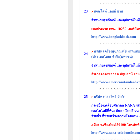
23
หจก.ไลท์ แอนด์ บาธ
จำหน่ายสุขภัณฑ์ และอุปกรณ์ในห้
เขตประเวศ กทม. 10250 เบอร์โทร
http://www.bangkokbath.com
บริษัท เครื่องสุขภัณฑ์อเมริกัน
24
(ประเทศไทย) จำกัด(มหาชน)
จำหน่ายสุขภัณฑ์ และอุปกรณ์ในห้
อำเภอคลองหลวง จ.ปทุมธานี 1212
http://www.americanstandard.co
25
บริษัท เกลสไทล์ จำกัด
กระเบื้องเคลือบศิลาดล NANA ผลิต
เทคโนโลยีที่ทันสมัยจากอิตาลี จน
ว่ายน้ำ ที่ช่วยสร้างความโดดเด่
.เมือง จ.เชียงใหม่ 50100 โทรศัพท
http://www.nana-celadontile.co