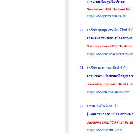
จำหน่ายเครื่องสุขภัณฑ์ต่างๆ
Nonthaburi 1100 Thailand Tel :
http://www.primenine.co.th
20
บริษัท บุญบูม เซรามิก ดีไซด์ จำก
ผลิตและจำหน่วยกระเบื้องเซรามิก
Nakornpathom 73120 Thailand โ
http://www.boonboomceramics.
21
บริษัท เมฆา เซรามิกส์ จำกัด
จำหน่ายกระเบื้องดินเผาไฟสูงหลา
เขตสายไหม กรุงเทพฯ 10220 เบอร์
http://www.makha-house.com
22
หจก. ธนวัฒน์เซรามิค
ผู้แทนจำหน่าย กระเบื้อง เซรามิค 
เขตจตุจักร กทม. (ใกล้สี่แยกรัชโย
http://www.twc2004.com