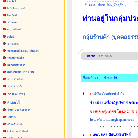
สวนสัตว์
รับจดทะเบียนบริษัท,ห้าง,ร้าน
สัตว์เลื้ยง,อุปกรณ์
สังฆภัณฑ์
ท่านอยู่ในกลุ่มป
เสริมสวย
ยา,เวชภัณฑ์
กลุ่มร้านค้า (บุคคลธ
อบไอน้ำ
อวนและแห
แอลกอฮอล์,ฮีเลียม,ไฮโดรเจน
หมวด :
สังฆภัณฑ์
ขนมปัง,ขนมเด็ก
ผลิตภัณฑ์อาหาร
เครื่องดื่ม,เหล้า,เบียร,ไวน์
ชื่อองค์กร :
1 - 4
จาก
10
อาหารกระป๋อง
อาหารแช่แข็ง
1
บริษัท สังฆภัณฑ์ จำกัด
ภาชนะบรรจุ
จำหน่ายเครื่องอัฐบริขาร ครบว
ผัก,ผลไม้
ร้านอาหาร,ภัตตาคาร
บางแค กรุงเทพฯ โทร.0-2449-5
ไอศกรีม
http://www.sangkapan.com
เครื่องสำอางค์
สินค้าเกษตร,โอท็อป
2
หจก. แสงเทียนธรรมวิทย์