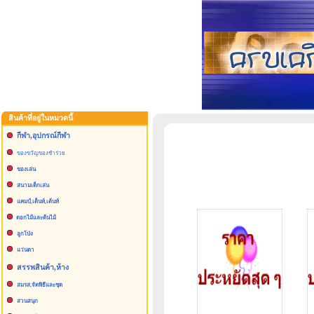
สินค้าที่อยู่ในหมวดนี้
กีฬา,อุปกรณ์กีฬา
ของขวัญของชำร่วย
ของเล่น
สนามเด็กเล่น
แคมป์,เต็นท์,เต้นท์
ดอกไม้และต้นไม้
ลูกโป่ง
แว่นตา
สรรพสินค้า,ห้าง
สมรส,จัดพิธีและชุด
สวนสนุก