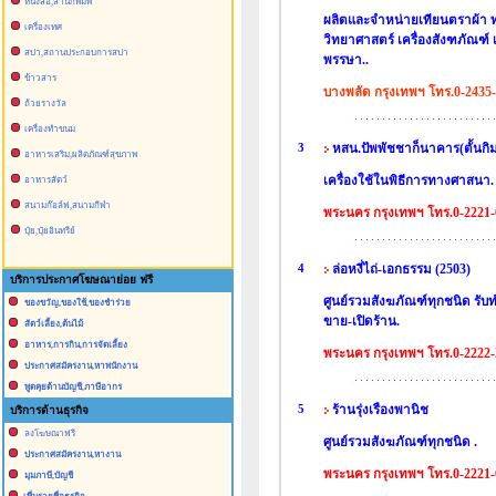
หนังสือ,สำนักพิมพ์
ผลิตและจำหน่ายเทียนตราผ้า
เครื่องเทศ
วิทยาศาสตร์ เครื่องสังฑภัณฑ์ เค่ร
สปา,สถานประกอบการสปา
พรรษา..
ข้าวสาร
บางพลัด กรุงเทพฯ โทร.0-2435-
ถ้วยรางวัล
เครื่องทำขนม
3
หสน.ปัพพัชชาก็นาคาร(ตั้นกิมก
อาหารเสริม,ผลิตภัณฑ์สุขภาพ
เครื่องใช้ในพิธีการทางศาสนา.
อาหารสัตว์
สนามก๊อล์ฟ,สนามกีฬา
พระนคร กรุงเทพฯ โทร.0-2221-
ปุ๋ย,ปุ๋ยอินทรีย์
4
ล่อหงี่ไถ่-เอกธรรม (2503)
บริการประกาศโฆษณาย่อย ฟรี
ศูนย์รวมสังฆภัณฑ์ทุกชนิด รับ
ของขวัญ,ของใช้,ของชำร่วย
ขาย-เปิดร้าน.
สัตว์เลี้ยง,ต้นไม้
อาหาร,การกิน,การจัดเลี้ยง
พระนคร กรุงเทพฯ โทร.0-2222-
ประกาศสมัครงาน,หาพนักงาน
พูดคุยด้านบัญชี,ภาษีอากร
5
ร้านรุ่งเรืองพานิช
บริการด้านธุรกิจ
ลงโฆษณาฟรี
ศูนย์รวมสังฆภัณฑ์ทุกชนิด .
ประกาศสมัครงาน,หางาน
พระนคร กรุงเทพฯ โทร.0-2221-
มุมภาษี,บัญชี