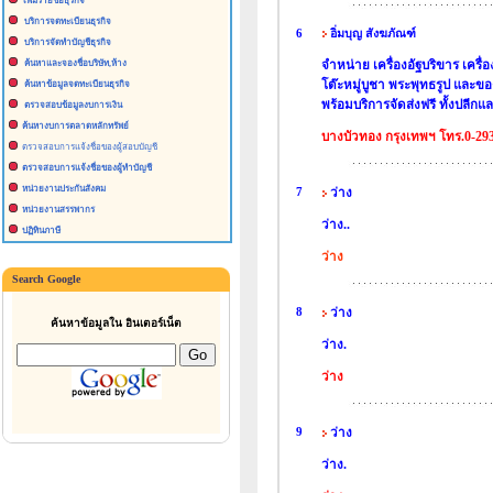
เพื่มรายชื่อธุรกิจ
บริการจดทะเบียนธุรกิจ
6
อิ่มบุญ สังฆภัณฑ์
บริการจัดทำบัญชีธุรกิจ
จำหน่าย เครื่องอัฐบริขาร เครื่
ค้นหาและจองชื่อบริษัท,ห้าง
โต๊ะหมู่บูชา พระพุทธรูป และขอ
ค้นหาข้อมูลจดทะเบียนธุรกิจ
พร้อมบริการจัดส่งฟรี ทั้งปลีกแล
ตรวจสอบข้อมูลงบการเงิน
ค้นหางบการตลาดหลักทรัพย์
บางบัวทอง กรุงเทพฯ โทร.0-29
ตรวจสอบการแจ้งชื่อของผู้สอบบัญชี
ตรวจสอบการแจ้งชื่อของผู้ทำบัญชี
หน่วยงานประกันสังคม
7
ว่าง
หน่วยงานสรรพากร
ว่าง..
ปฏิทินภาษี
ว่าง
Search Google
8
ว่าง
ค้นหาข้อมูลใน อินเตอร์เน็ต
ว่าง.
ว่าง
9
ว่าง
ว่าง.