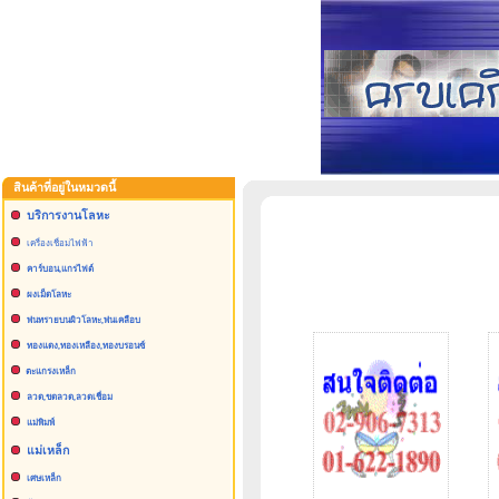
สินค้าที่อยู่ในหมวดนี้
บริการงานโลหะ
เครื่องเชื่อมไฟฟ้า
คาร์บอน,แกรไฟต์
ผงเม็ดโลหะ
พ่นทรายบนผิวโลหะ,พ่นเคลือบ
ทองแดง,ทองเหลือง,ทองบรอนซ์
ตะแกรงเหล็ก
ลวด,ขดลวด,ลวดเชื่อม
แม่พิมพ์
แม่เหล็ก
เศษเหล็ก