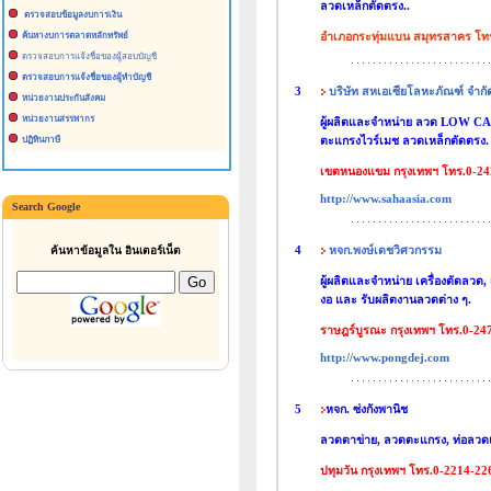
ลวดเหล็กตัดตรง..
ตรวจสอบข้อมูลงบการเงิน
อำเภอกระทุ่มแบน สมุทรสาคร โท
ค้นหางบการตลาดหลักทรัพย์
ตรวจสอบการแจ้งชื่อของผู้สอบบัญชี
ตรวจสอบการแจ้งชื่อของผู้ทำบัญชี
3
บริษัท สหเอเซียโลหะภัณฑ์ จำกั
หน่วยงานประกันสังคม
หน่วยงานสรรพากร
ผู้ผลิตและจำหน่าย ลวด LOW CAR
ตะแกรงไวร์เมช ลวดเหล็กตัดตรง.
ปฏิทินภาษี
เขตหนองแขม กรุงเทพฯ โทร.0-24
http://www.sahaasia.com
Search Google
4
หจก.พงษ์เดชวิศวกรรม
ค้นหาข้อมูลใน อินเตอร์เน็ต
ผู้ผลิตและจำหน่าย เครื่องตัดลวด,
งอ และ รับผลิตงานลวดต่าง ๆ.
ราษฎร์บูรณะ กรุงเทพฯ โทร.0-24
http://www.pongdej.com
5
หจก. ซ่งกังพานิช
ลวดตาข่าย, ลวดตะแกรง, ท่อลวด
ปทุมวัน กรุงเทพฯ โทร.0-2214-22