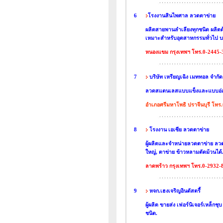
6
โรงงานสินไพศาล ลวดตาข่าย
ผลิตสายพานลำเลียงทุกชนิด ผลิต
เหมาะสำหรับอุตสาหกรรมทั่วไป บริก
หนองแขม กรุงเทพฯ โทร.0-2445-
7
บริษัท เหรียญเฉิง เมททอล จำกัด
ลวดสแตนเลสแบบแข็งและแบบอ่อน
อำเภอศรีมหาโพธิ ปราจีนบุรี โทร
8
โรงงาน เอเซีย ลวดตาข่าย
ผู้ผลิตและจำหน่ายลวดตาข่าย ลวดต
ใหญ่, ตาข่าย ข้าวหลามตัดม้วนได้
ลาดพร้าว กรุงเทพฯ โทร.0-2932-
9
หจก.เฮงเจริญอินดัสตรี้
ผู้ผลิต ขายส่ง เฟอร์นิเจอร์เหล็กช
ชนิด.