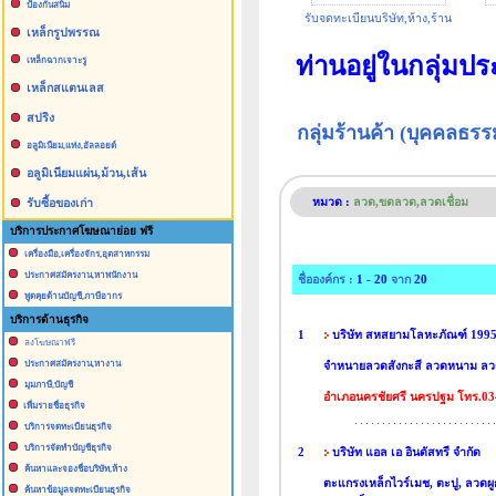
ป้องกันสนิม
รับจดทะเบียนบริษัท,ห้าง,ร้าน
เหล็กรูปพรรณ
ท่านอยู่ในกลุ่มป
เหล็กฉากเจาะรู
เหล็กสแตนเลส
สปริง
กลุ่มร้านค้า (บุคคลธ
อลูมิเนียม,แท่ง,อัลลอยด์
อลูมิเนียมแผ่น,ม้วน,เส้น
หมวด :
ลวด,ขดลวด,ลวดเชื่อม
รับซื้อของเก่า
บริการประกาศโฆษณาย่อย ฟรี
เครื่องมือ,เครื่องจักร,อุตสาหกรรม
ประกาศสมัครงาน,หาพนักงาน
ชื่อองค์กร :
1 - 20
จาก
20
พูดคุยด้านบัญชี,ภาษีอากร
บริการด้านธุรกิจ
1
บริษัท สหสยามโลหะภัณฑ์ 1995
ลงโฆษณาฟรี
ประกาศสมัครงาน,หางาน
จำหนาย
ลวดสังกะสี ลวดหนาม ลวด
มุมภาษี,บัญชี
อำเภอนครชัยศรี นครปฐม โทร.03
เพื่มรายชื่อธุรกิจ
บริการจดทะเบียนธุรกิจ
บริการจัดทำบัญชีธุรกิจ
2
บริษัท แอล เอ อินดัสทรี จำกัด
ค้นหาและจองชื่อบริษัท,ห้าง
ตะแกรงเหล็กไวร์เมช, ตะปู, ลวดผู
ค้นหาข้อมูลจดทะเบียนธุรกิจ