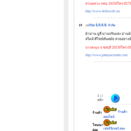
สวนหลวง กทม.10250โทร.02731
http://www.dofixweb.cm
19
บริษัท อี.ที.พี.ซี. จำกัด
ผ้าม่าน มู่ลี่ ม่านปรับแสง ม่
สไตล์ ดีไซน์ทันสมัย สวยอย่างมี
บางละมุง จ.ชลบุรี 20150โทร.0
http://www.pattayacurtain.com
1 |
2
หน้า
ร้านค้า
ร้านค้า
ออนไลน์
โฆษณา
เฟอร์นิเจอร์,ของ
ย่อย