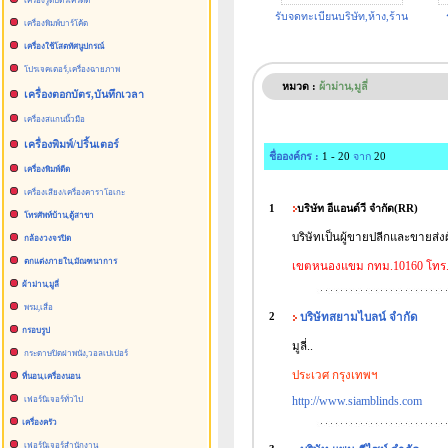
เครื่องรูดบัตรเครดิต
รับจดทะเบียนบริษัท,ห้าง,ร้าน
เครื่องพิมพ์บาร์โค้ด
เครื่องใช้โสตทัศนูปกรณ์
โปรเจคเตอร์,เครื่องฉายภาพ
หมวด :
ผ้าม่าน,มูลี่
เครื่องตอกบัตร,บันทึกเวลา
เครื่องสแกนนิ้วมือ
เครื่องพิมพ์/ปริ้นเตอร์
ชื่อองค์กร :
1 - 20
จาก
20
เครื่องพิมพ์ดีด
เครื่องเสียง/เครื่องคาราโอเกะ
1
บริษัท อีแอนด์วี จำกัด(RR)
โทรศัพท์บ้าน,ตู้สาขา
บริษัทเป็นผู้ขายปลีกและขายส่งผ้า
กล้องวงจรปิด
ตกแต่งภายใน,มัณฑนาการ
เขตหนองแขม กทม.10160 โทร. 
ผ้าม่าน,มูลี่
พรม,เสื่อ
2
บริษัท
สยามไบลน์
จำกัด
กรอบรูป
มูลี่..
กระดาษปิดฝาพนัง,วอลเปเปอร์
ประเวศ กรุงเทพฯ
ที่นอน,เครื่องนอน
http://www.siamblinds.com
เฟอร์นิเจอร์ทั่วไป
เครื่องครัว
เฟอร์นิเจอร์สำนักงาน