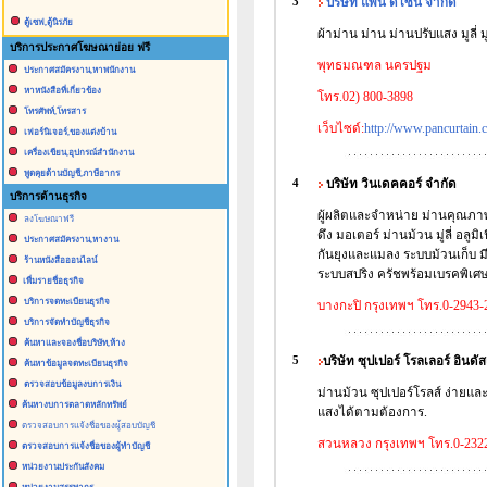
3
บริษัท แพน ดีไซน์ จำกัด
ตู้เซฟ,ตู้นิรภัย
ผ้าม่าน ม่าน ม่านปรับแสง มูลี่ ม
บริการประกาศโฆษณาย่อย ฟรี
พุทธมณฑล นครปฐม
ประกาศสมัครงาน,หาพนักงาน
หาหนังสือที่เกี่ยวข้อง
โทร.02) 800-3898
โทรศัพท์,โทรสาร
เว็บไซด์:
http://www.pancurtain.
เฟอร์นิเจอร์,ของแต่งบ้าน
เครื่องเขียน,อุปกรณ์สำนักงาน
พูดคุยด้านบัญชี,ภาษีอากร
4
บริษัท วินเดคคอร์ จำกัด
บริการด้านธุรกิจ
ผู้ผลิตและจำหน่าย ม่านคุณภาพ
ลงโฆษณาฟรี
ดึง มอเตอร์ ม่านม้วน มู่ลี่ อลูม
ประกาศสมัครงาน,หางาน
กันยุงและแมลง ระบบม้วนเก็บ ม
ร้านหนังสือออนไลน์
ระบบสปริง ครัชพร้อมเบรคพิเศษ
เพื่มรายชื่อธุรกิจ
บริการจดทะเบียนธุรกิจ
บางกะปิ กรุงเทพฯ โทร.0-2943-
บริการจัดทำบัญชีธุรกิจ
ค้นหาและจองชื่อบริษัท,ห้าง
5
บริษัท ซุปเปอร์ โรลเลอร์ อินดั
ค้นหาข้อมูลจดทะเบียนธุรกิจ
ตรวจสอบข้อมูลงบการเงิน
ม่านม้วน ซุปเปอร์โรลส์ ง่ายและส
ค้นหางบการตลาดหลักทรัพย์
แสงได้ตามต้องการ.
ตรวจสอบการแจ้งชื่อของผู้สอบบัญชี
สวนหลวง กรุงเทพฯ โทร.0-232
ตรวจสอบการแจ้งชื่อของผู้ทำบัญชี
หน่วยงานประกันสังคม