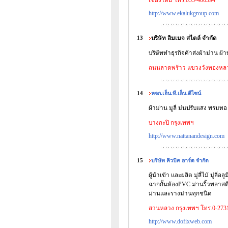
เชียงใหม่ โทร.053-406394
http://www.ekalukgroup.com
13
บริษัท อิมเมจ สไตล์ จำกัด
บริษัททำธุรกิจค้าส่งผ้าม่าน ผ้
ถนนลาดพร้าว แขวงวังทองหลาง
14
หจก.เอ็น.ที.เอ็น.ดีไซน์
ผ้าม่าน มูลี่ ม่นปรับแสง พรมทอ
บางกะปิ กรุงเทพฯ
http://www.nattanandesign.com
15
บริษัท คิวบิค อาร์ต จำกัด
ผู้นำเข้า และผลิต มู่ลี่ไม้ มู่ลี
ฉากกั้นห้องPVC ม่านริ้วพลาสต
ม่านและรางม่านทุกชนิด
สวนหลวง กรุงเทพฯ โทร.0-273
http://www.dofixweb.com