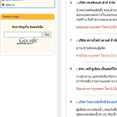
หน่วยงานสรรพากร
6
บริษัท เพรสซิเดนท์ เฮ้าส์ จำกัด
ปฏิทินภาษี
จำหน่ายพร้อมติดตั้ง พรม,ผ้าม่า
ออกแบบตกแต่งภายใน,ออกแบบ เ
Search Google
ก่อสร้าง,รับทำความสะอาด พรม
คลองเตย กรุงเทพฯ โทร.0-2381
ค้นหาข้อมูลใน อินเตอร์เน็ต
7
บริษัท สกายไลท์ บลายด์ จำกั
ม่าน-ขายส่งและผู้ผลิต.
สายไหม กรุงเทพฯ โทร.0-2531
8
หจก. เคบี ยูเนียน เอ็นเตอร์ไพร
รางผ้าม่าน, อุปกรณ์เกี่ยวกับรา
(การ์เกนนี่) รางม่านแบบต่างๆ ร
ป้อมปราบฯ กรุงเทพฯ โทร.0-22
9
บริษัท ไทยเวลล์เท็กซ์ อินเตอร
ผู้ผลิตผ้าม่านห้องน้ำ, พรมกัน
ชุดตกแต่งห้องน้ำต่างๆ, ก๊อกน้