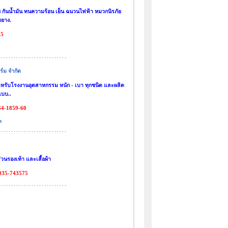
รภัย กันน้ำมัน ทนความร้อน เย็น ฉนวนไฟฟ้า หมวกนิรภัย
บยาง.
35
ร์ม จำกัด
สำหรับโรงงานอุตสาหกรรม หนัก - เบา ทุกชนิด และผลิต
แบบ..
64-1859-60
m
วนรองเท้า และเสื้อผ้า
.035-743575