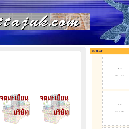
Sponser
ADS
120 * 120
ADS
120 * 120