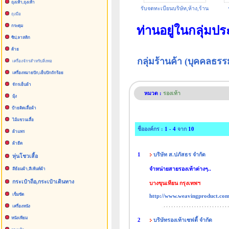
ถุงเท้า,ถุงเท้า
รับจดทะเบียนบริษัท,ห้าง,ร้าน
ถุงมือ
กระดุม
ท่านอยู่ในกลุ่มป
ซิป,ลาสติก
ด้าย
กลุ่มร้านค้า (บุคคลธ
เครื่องจักรสำหรับสิ่งทอ
เครื่องหมายปัก,เย็บปักถักร้อย
จักรเย็บผ้า
หมวด :
รองเท้า
มุ้ง
ป้ายติดเสื้อผ้า
ไม้แขวนเสื้อ
ชื่อองค์กร :
1 - 4
จาก
10
ผ้าแพร
ผ้ายืด
1
บริษัท ส.ปภัสธร จำกัด
หุ่นโชวเสื้อ
จำหน่ายสายรองเท้าต่างๆ..
สีย้อมผ้า,สีเพ้นท์ผ้า
กระเป๋าถือ,กระเป๋าเดินทาง
บางขุนเทียน กรุงเทพฯ
เข็มขัด
http://www.weavingproduct.co
เครื่องหนัง
หนังเทียม
2
บริษัท
รองเท้าเซฟตี้
จำกัด