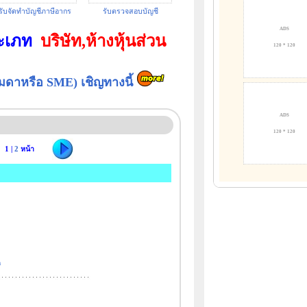
รับจัดทำบัญชีภาษีอากร
รับตรวจสอบบัญชี
ADS
ระเภท
บริษัท,ห้างหุ้นส่วน
120 * 120
รรมดาหรือ SME)
เชิญทางนี้
ADS
120 * 120
1 |
2
หน้า
m