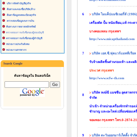
บริการจัดทำบัญชีธุรกิจ
ค้นหาและจองชื่อบริษัท,ห้าง
6
บริษัท ไมแค็ปแมชิเนอรี่ส์ (1986
ค้นหาข้อมูลจดทะเบียนธุรกิจ
ตรวจสอบข้อมูลงบการเงิน
เครื่องตัด ปั้ม หนังเทียม,แท้ กระดาษ
ค้นหางบการตลาดหลักทรัพย์
บางคอแหลม กรุงเทพฯ
ตรวจสอบการแจ้งชื่อของผู้สอบบัญชี
ตรวจสอบการแจ้งชื่อของผู้ทำบัญชี
http://www.micapthailand.com
หน่วยงานประกันสังคม
หน่วยงานสรรพากร
7
บริษัท เอส.ซี.ฟุตแวร์แมททีเรียล
รับจ้างผลิตชิ้นส่วนรองเท้า และผลิ
Search Google
ประเวศ กรุงเทพฯ
ค้นหาข้อมูลใน อินเตอร์เน็ต
http://www.scfw-th.com
บริษัท หงษ์ฉี แมชชีน อุตสาหก
8
จำกัด
นำเข้า-จำหน่ายเครื่องจักรทำรองเ
ชำนาญ และอะไหล่เปลี่ยนซ่อมเครื่
จอมทอง กรุงเทพฯ โทร.0-2874-21
9
บริษัท ตะวันออกมาร์เก็ตติ้ง จำกั