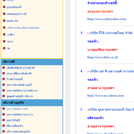
รองเท้า
จำหน่ายรองเท้าเซฟตี้..
อุปกรณ์รองเท้า
คลองเตย กรุงเทพฯ
เพชรพลอย,จิวเวลรี่
http://www.safetyshoe.com
ทองคำ,เงิน
เครื่องประดับ,เครื่องประดับเทียม
3
บริษัท กีโต้ (ประเทศไทย) จำกัด
นาฬิกา
รองเท้า..
หมวก
ร่ม
บางขุนเทียน กรุงเทพฯ
http://www.kito.co.th
บริการฟรี
เพิ่มชื่อบริษัท,ห้าง,ร้านค้าฟรี
4
บริษัท เอส ซี เอส แอนด์ บราเดอ
ประกาศซื้อขายสินค้าฟรี
รองเท้า.
ร้านค้าในกลุ่มนี้
ประกาศขายสินค้ากลุ่มนี้
สวนหลวง กรุงเทพฯ
ประกาศสมัครงาน,หาพนักงาน
http://www.scs-shoes.com
พูดคุยด้านบัญชี,ภาษีอากร
บริการด้านธุรกิจ
ประกาศสมัครงานฟรี
5
บริษัท อุตสาหกรรมรองเท้าว้อพ จ
ประกาศสมัครงาน,หางาน
ผลิตรองเท้า.
มุมภาษี,บัญชี
สวนหลวง กรุงเทพฯ
เพื่มรายชื่อธุรกิจ
บริการจดทะเบียนธุรกิจ
http://www.thaishoe.com