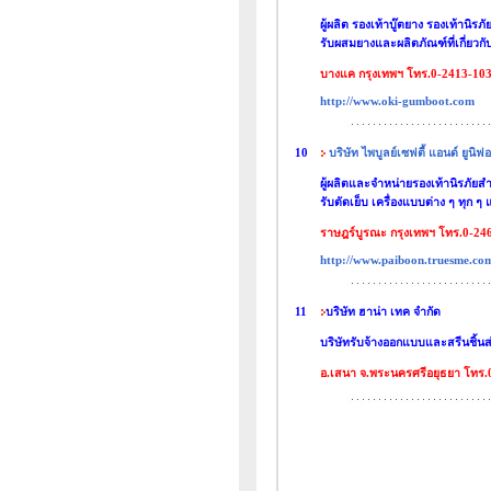
ผู้ผลิต รองเท้าบู๊ตยาง รองเท้านิ
รับผสมยางและผลิตภัณฑ์ที่เกี่ยวกั
บางแค กรุงเทพฯ โทร.0-2413-10
http://www.oki-gumboot.com
10
บริษัท ไพบูลย์เซฟตี้ แอนด์ ยูนิฟอ
ผู้ผลิตและจำหน่ายรองเท้านิรภัย
รับตัดเย็บ เครื่องแบบต่าง ๆ ทุก ๆ 
ราษฎร์บูรณะ กรุงเทพฯ โทร.0-24
http://www.paiboon.truesme.co
11
บริษัท ฮาน่า เทค จำกัด
บริษัทรับจ้างออกแบบและสรีนชิ้นส่
อ.เสนา จ.พระนครศรีอยุธยา โทร