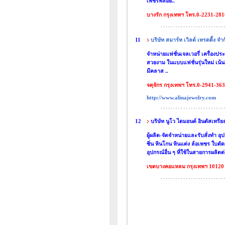
เพชรพลอย..
บางรัก กรุงเทพฯ โทร.0-2231-281
11
บริษัท สมาร์ท เวิลด์ เทรดดิ้ง จำก
จำหน่ายแฟชั่นเจลเวอรี่ เครื่องป
สวยงาม ในแบบแฟชั่นรุ่นใหม่ เน้
มีคลาส ..
จตุจักร กรุงเทพฯ โทร.0-2941-36
http://www.alinajewelry.com
12
บริษัท นูโว ไดมอนด์ อินดัสเทรีย
ผู้ผลิต-จัดจำหน่ายและรับสั่งทำ อุ
ซิ่น หินโกน หินแต่ง ล้อเพชร ใบต
อุปกรณ์อื่น ๆ ที่ใช้ในสายการผลิตต่
เขตบางคอแหลม กรุงเทพฯ 10120