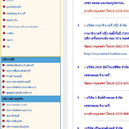
รองเท้า
เพชร พลอย และทองรูปพรรณ..
อุปกรณ์รองเท้า
บางรัก กรุงเทพฯ โทร.0-2234-411
เพชรพลอย,จิวเวลรี่
ทองคำ,เงิน
3
บริษัท รามาจิวเวลรี่ กรุ๊ป จำกัด
เครื่องประดับ,เครื่องประดับเทียม
รามาจิวเวลรี่ กรุ๊ป ก่อตั้งในปี 2
นาฬิกา
ปลีก เครื่องประดับ ทอง 18 k ทอ
หมวก
วัฒนา กรุงเทพฯ โทร.0-2662-173
ร่ม
http://www.united-fashion.com
บริการฟรี
เพิ่มชื่อบริษัท,ห้าง,ร้านค้าฟรี
4
บริษัท 2020 อัฟโร่แปซิฟิค จำกัด
ประกาศซื้อขายสินค้าฟรี
เพชรพลอย จิวเวลรี่ .
ร้านค้าในกลุ่มนี้
ประกาศขายสินค้ากลุ่มนี้
วัฒนา กรุงเทพฯ โทร.0-2253-455
ประกาศสมัครงาน,หาพนักงาน
พูดคุยด้านบัญชี,ภาษีอากร
5
บริษัท 5 สิงห์ค้าพลอย จำกัด
บริการด้านธุรกิจ
ประกาศสมัครงานฟรี
เพชรพลอย จิวเวลรี่.
ประกาศสมัครงาน,หางาน
บางรัก กรุงเทพฯ โทร.0-2235-968
มุมภาษี,บัญชี
เพื่มรายชื่อธุรกิจ
บริการจดทะเบียนธุรกิจ
6
บริษัท กรีนแลนด์เจมส์ จำกัด