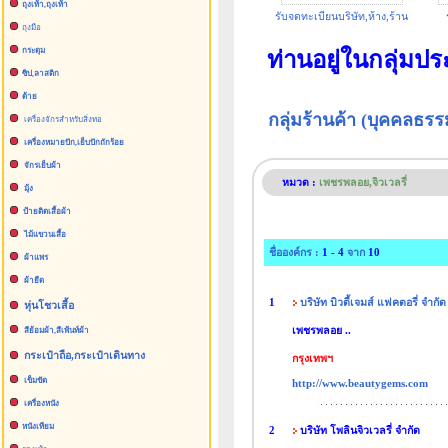
ถุงเท้า,ถุงเท้า
รับจดทะเบียนบริษัท,ห้าง,ร้าน
ถุงมือ
กระดุม
ท่านอยู่ในกลุ่มป
ซิป,ลาสติก
ด้าย
กลุ่มร้านค้า (บุคคลธ
เครื่องจักรสำหรับสิ่งทอ
เครื่องหมายปัก,เย็บปักถักร้อย
จักรเย็บผ้า
หมวด :
เพชรพลอย,จิวเวลรี่
มุ้ง
ป้ายติดเสื้อผ้า
ไม้แขวนเสื้อ
ชื่อองค์กร :
1 - 4
จาก
10
ผ้าแพร
ผ้ายืด
1
บริษัท บิวตี้เจมส์ แฟคตอรี่ จำกัด
หุ่นโชวเสื้อ
เพชรพลอย ..
สีย้อมผ้า,สีเพ้นท์ผ้า
กระเป๋าถือ,กระเป๋าเดินทาง
กรุงเทพฯ
เข็มขัด
http://www.beautygems.com
เครื่องหนัง
หนังเทียม
2
บริษัท โพลินจิวเวลรี่ จำกัด